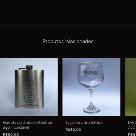
Produtos relacionados
Garrafa de Bolso 230mL em
Taça em vidro 620mL
Dry 
aço inoxidável
750
R$30,00
R$80,00
R$8