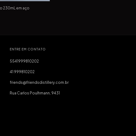
so 230mL em aço
ENTRE EM CONTATO
5541999810202
41 999810202
friends@friendsdistillery.com.br
Rua Carlos Poulhmann, 9431