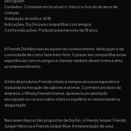
zero glúten.
Cuidados: Conservar em local seco, fresco e fora do alcance de
crianças.
Graduação alcoólica: 45%
Indicações: Dry Gin para compartilhar com amigos.
Contra indicações: Proibido para menores de 18 anos.
A Friends Distillery nasceu a partir do conhecimento, dedicação e da
curiosidade de como fazer bem feito. O prazer em compartilhar estas
experiências com os amigos e clientes também deram forma e alma
ao empreendimento.
A linha de produtos Friends oferece sempre uma nova experiência
traduzida na inovação de sabores e aromas. O primeiro produto da
empresa, o Whisky Friends Intense, apresenta um destilado
encorpado na cor e no sabor oferece equilíbrio e cremosidade na
degustação.
Nasceram depois três propostas de Dry Gin, o Friends Juniper, Friends
Juniper Hibiscus e Friends Juniper Blue. A interpretação de seus