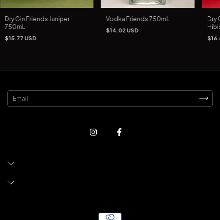
Dry Gin Friends Juniper
Vodka Friends 750mL
Dry 
750mL
Hib
$14.02 USD
$15.77 USD
$16.