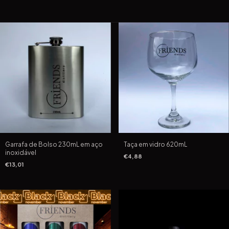
Garrafa de Bolso 230mL em aço
Taça em vidro 620mL
inoxidável
€4,88
€13,01