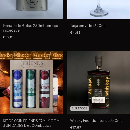
Garrafa de Bolso 230mL em aço
Taça em vidro 620mL
inoxidável
€4,88
€13,01
SIN STOCK
Whisky Friends Intense 750mL
KIT DRY GIN FRIENDS FAMILY COM
3 UNIDADES DE 500mL cada
€17,87